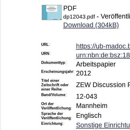
PDF
- Veröffentl
dp12043.pdf
Download (304kB)
URL
:
https://ub-madoc
URN
:
urn:nbn:de:bsz:
Dokumenttyp
:
Arbeitspapier
Erscheinungsjahr
:
2012
Titel einer
ZEW Discussion 
Zeitschrift oder
einer Reihe
:
Band/Volume
:
12-043
Ort der
Mannheim
Veröffentlichung
:
Sprache der
Englisch
Veröffentlichung
:
Einrichtung
:
Sonstige Einricht