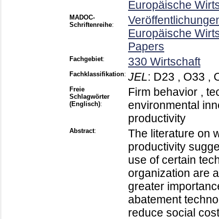
Europäische Wirt
MADOC-
Veröffentlichunge
Schriftenreihe
:
Europäische Wirt
Papers
Fachgebiet
:
330 Wirtschaft
Fachklassifikation
:
JEL
:
D23 , O33 , 
Freie
Firm behavior , te
Schlagwörter
environmental inno
(Englisch)
:
productivity
Abstract
:
The literature on 
productivity sugge
use of certain tec
organization are 
greater importanc
abatement technol
reduce social cost