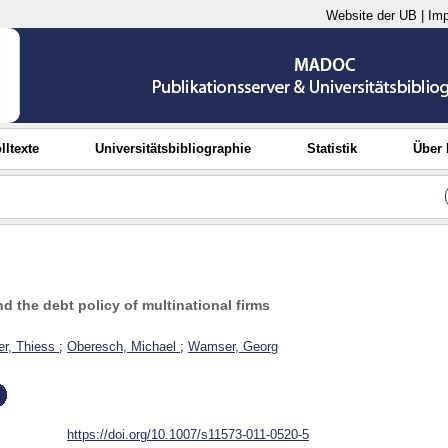
Website der UB
|
Im
lltexte
Universitätsbibliographie
Statistik
Über
d the debt policy of multinational firms
er, Thiess
;
Oberesch, Michael
;
Wamser, Georg
https://doi.org/10.1007/s11573-011-0520-5