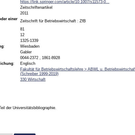
https://link.springer.com/article/10.1007/s11573-0...
Zeitschriftenartikel
2011
 oder einer
Zeitschrift für Betriebswirtschaft : ZfB
81
12
1325-1339
ng
:
Wiesbaden
Gabler
0044-2372 , 1861-8928
lichung
:
Englisch
Fakultät für Betriebswirtschaftslehre > ABWL u. Betriebswirtschaf
(Schreiber 1999-2019)
330 Wirtschaft
Teil der Universitätsbibliographie.