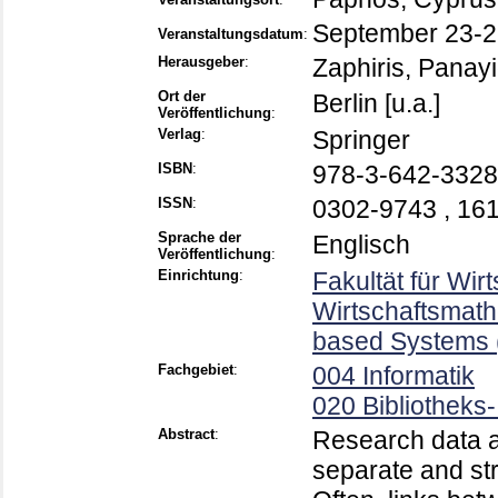
September 23-2
Veranstaltungsdatum
:
Herausgeber
:
Zaphiris, Panayi
Ort der
Berlin [u.a.]
Veröffentlichung
:
Verlag
:
Springer
ISBN
:
978-3-642-3328
ISSN
:
0302-9743 , 16
Sprache der
Englisch
Veröffentlichung
:
Einrichtung
:
Fakultät für Wir
Wirtschaftsmath
based Systems (
Fachgebiet
:
004 Informatik
020 Bibliotheks
Abstract
:
Research data an
separate and str