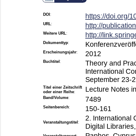
DOI
:
https://doi.org
URL
:
http://publicati
Weitere URL
:
http://link.spri
Dokumenttyp
:
Konferenzveröff
Erscheinungsjahr
:
2012
Buchtitel
:
Theory and Pract
International C
September 23-2
Titel einer Zeitschrift
Lecture Notes i
oder einer Reihe
:
Band/Volume
:
7489
Seitenbereich
:
150-161
2. International
Veranstaltungstitel
:
Digital Librarie
Paphos, Cyprus
Veranstaltungsort
: