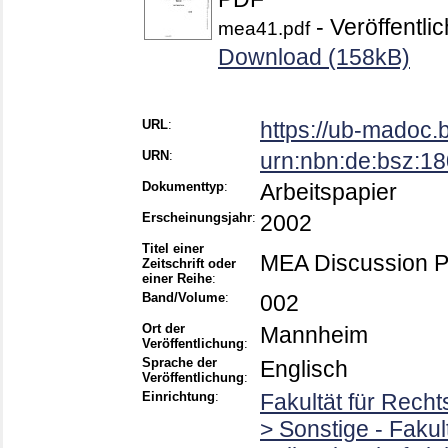
- Veröffentli
mea41.pdf
Download (158kB)
URL
:
https://ub-madoc.
URN
:
urn:nbn:de:bsz:1
Dokumenttyp
:
Arbeitspapier
Erscheinungsjahr
:
2002
Titel einer
MEA Discussion 
Zeitschrift oder
einer Reihe
:
Band/Volume
:
002
Ort der
Mannheim
Veröffentlichung
:
Sprache der
Englisch
Veröffentlichung
:
Einrichtung
:
Fakultät für Rech
> Sonstige - Faku