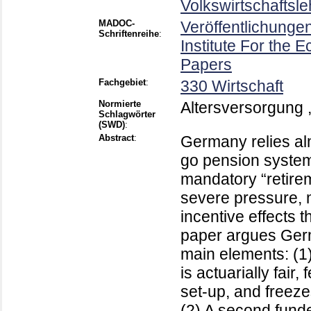
Volkswirtschaftsle
MADOC-
Veröffentlichung
Schriftenreihe
:
Institute For the
Papers
Fachgebiet
:
330 Wirtschaft
Normierte
Altersversorgung 
Schlagwörter
(SWD)
:
Abstract
:
Germany relies al
go pension system 
mandatory “retir
severe pressure, 
incentive effects 
paper argues Germ
main elements: (1
is actuarially fair
set-up, and freezes
(2) A second funde