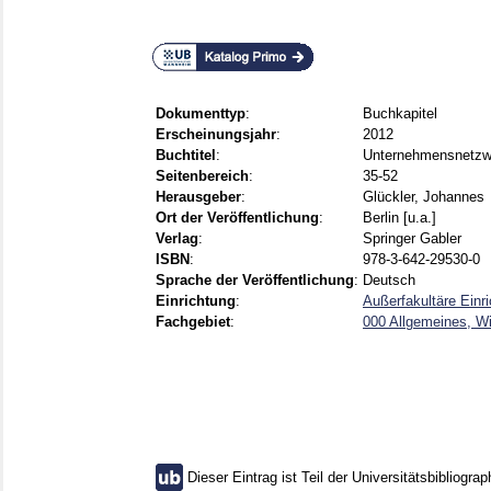
Dokumenttyp
:
Buchkapitel
Erscheinungsjahr
:
2012
Buchtitel
:
Unternehmensnetzwer
Seitenbereich
:
35-52
Herausgeber
:
Glückler, Johannes
Ort der Veröffentlichung
:
Berlin [u.a.]
Verlag
:
Springer Gabler
ISBN
:
978-3-642-29530-0
Sprache der Veröffentlichung
:
Deutsch
Einrichtung
:
Außerfakultäre Einri
Fachgebiet
:
000 Allgemeines, W
Dieser Eintrag ist Teil der Universitätsbibliograp