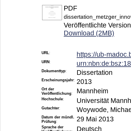
PDF
dissertation_metzger_inno
Veröffentlichte Version
Download (2MB)
URL
:
https://ub-madoc
URN
:
urn:nbn:de:bsz:
Dokumenttyp
:
Dissertation
Erscheinungsjahr
:
2013
Ort der
Mannheim
Veröffentlichung
:
Hochschule
:
Universität Mann
Gutachter
:
Woywode, Michae
Datum der mündl.
29 Mai 2013
Prüfung
:
Sprache der
Deutsch