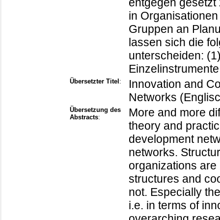
entgegen gesetzt 
in Organisationen
Gruppen an Planun
lassen sich die f
unterscheiden: (1)
Einzelinstrumente
Übersetzter Titel
:
Innovation and Coo
Networks (Englis
Übersetzung des
More and more dif
Abstracts
:
theory and practic
development netwo
networks. Structu
organizations are
structures and co
not. Especially t
i.e. in terms of in
overarching resear