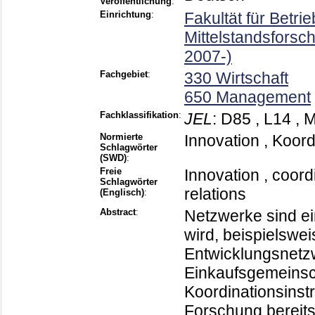
Veröffentlichung
:
Einrichtung
:
Fakultät für Betri
Mittelstandsfors
2007-)
Fachgebiet
:
330 Wirtschaft
650 Management
Fachklassifikation
:
JEL
:
D85 , L14 , 
Normierte
Innovation , Koord
Schlagwörter
(SWD)
:
Freie
Innovation , coord
Schlagwörter
relations
(Englisch)
:
Abstract
:
Netzwerke sind e
wird, beispielswe
Entwicklungsnetzw
Einkaufsgemeinsch
Koordinationsinst
Forschung bereits