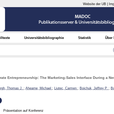
Website der UB
|
Im
lltexte
Universitätsbibliographie
Statistik
Über
ate Entrepreneurship: The Marketing-Sales Interface During a N
rgh, Thomas J.
;
Ahearne, Michael
;
Liutec, Carmen
;
Boichuk, Jeffrey P.
;
Bo
Präsentation auf Konferenz