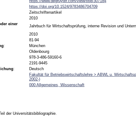
https://www.degruyter.com/view/title/307184
https://doi.org/10.1524/9783486704709
Zeitschriftenartikel
2010
 oder einer
Jahrbuch für Wirtschaftsprüfung, interne Revision und Unt
2010
81-94
ng
:
München
Oldenbourg
978-3-486-59160-6
2191-9445
lichung
:
Deutsch
Fakultät für Betriebswirtschaftslehre > ABWL u. Wirtschaft
2002-)
000 Allgemeines, Wissenschaft
Teil der Universitätsbibliographie.