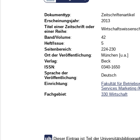
Dokumenttyp
:
Zeitschriftenartikel
Erscheinungsjahr
:
2013
Titel einer Zeitschrift oder
Wirtschaftswissensch
einer Reihe
:
Band/Volume
:
42
Heft/Issue
:
5
Seitenbereich
:
224-230
Ort der Veröffentlichung
:
München [u.a.]
Verlag
:
Beck
ISSN
:
0340-1650
Sprache der
Deutsch
Veröffentlichung
:
Einrichtung
:
Fakultät für Betriebs
Services Marketing (
Fachgebiet
:
330 Wirtschaft
Dieser Eintrag ist Teil der Universitätsbibliograp