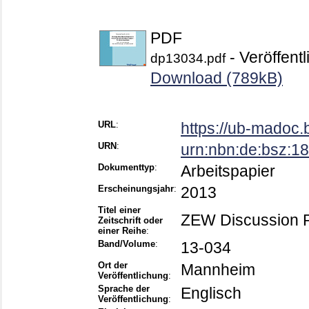
PDF
- Veröffentl
dp13034.pdf
Download (789kB)
URL
:
https://ub-madoc
URN
:
urn:nbn:de:bsz:
Dokumenttyp
:
Arbeitspapier
Erscheinungsjahr
:
2013
Titel einer
ZEW Discussion 
Zeitschrift oder
einer Reihe
:
Band/Volume
:
13-034
Ort der
Mannheim
Veröffentlichung
:
Sprache der
Englisch
Veröffentlichung
: