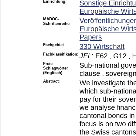
Einrichtung
:
Sonstige Einricht
Europäische Wirt
MADOC-
Veröffentlichunge
Schriftenreihe
:
Europäische Wirt
Papers
Fachgebiet
:
330 Wirtschaft
Fachklassifikation
:
JEL
:
E62 , G12 , 
Freie
Sub-national gover
Schlagwörter
clause , sovereig
(Englisch)
:
Abstract
:
We investigate the
which sub-nationa
pay for their sove
we analyse financ
cantonal bonds in
focus is on two dif
the Swiss cantons