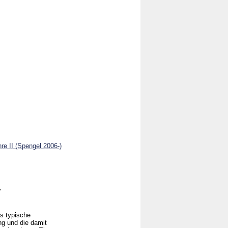
re II (Spengel 2006-)
y
s typische
ng und die damit