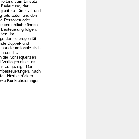
hreitend zum Einsatz.
n Bedeutung, der
gkeit zu. Die zivil- und
tgliedstaaten und den
che Personen oder
teuerrechtlich können
 Besteuerung folgen.
chen. Im
lge der Heterogenität
ende Doppel- und
st die nationale zivil-
 in den EU-
en die Konsequenzen
i Vorliegen eines am
 aufgezeigt. Der
ichtbesteuerungen. Nach
et. Hierbei rücken
wie Konkretisierungen