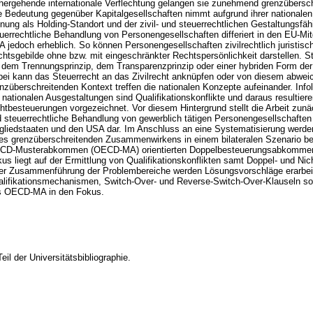
hergehende internationale Verflechtung gelangen sie zunehmend grenzübersc
e Bedeutung gegenüber Kapitalgesellschaften nimmt aufgrund ihrer nationale
nung als Holding-Standort und der zivil- und steuerrechtlichen Gestaltungsfähi
uerrechtliche Behandlung von Personengesellschaften differiert in den EU-Mi
 jedoch erheblich. So können Personengesellschaften zivilrechtlich juristis
htsgebilde ohne bzw. mit eingeschränkter Rechtspersönlichkeit darstellen. S
 dem Trennungsprinzip, dem Transparenzprinzip oder einer hybriden Form der
ei kann das Steuerrecht an das Zivilrecht anknüpfen oder von diesem abwei
nzüberschreitenden Kontext treffen die nationalen Konzepte aufeinander. Info
 nationalen Ausgestaltungen sind Qualifikationskonflikte und daraus resultier
htbesteuerungen vorgezeichnet. Vor diesem Hintergrund stellt die Arbeit zunäch
 steuerrechtliche Behandlung von gewerblich tätigen Personengesellschaften
gliedstaaten und den USA dar. Im Anschluss an eine Systematisierung werd
es grenzüberschreitenden Zusammenwirkens in einem bilateralen Szenario be
CD-Musterabkommen (OECD-MA) orientierten Doppelbesteuerungsabkommens
us liegt auf der Ermittlung von Qualifikationskonflikten samt Doppel- und N
er Zusammenführung der Problembereiche werden Lösungsvorschläge erarbeit
lifikationsmechanismen, Switch-Over- und Reverse-Switch-Over-Klauseln so
s OECD-MA in den Fokus.
Teil der Universitätsbibliographie.