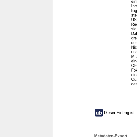
ein
Ihr
Eig
ste
USA
Rec
sie
Dab
gre
der
Nic
und
Mit
ein
OE
Fok
ein
Qua
de
Dieser Eintrag ist 
Metadaten-Export