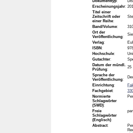
Dokumenttyp
:
Dis
Erscheinungsjahr
:
20
Titel einer
Zeitschrift oder
Ste
einer Reihe
:
Band/Volume
:
31
Ort der
Si
Veröffentlichung
:
Verlag
:
Eul
ISBN
:
978
Hochschule
:
Uni
Gutachter
:
Spe
Datum der mündl.
25
Prüfung
:
Sprache der
De
Veröffentlichung
:
Einrichtung
:
Fak
Fachgebiet
:
330
Normierte
Per
Schlagwörter
(SWD)
:
Freie
par
Schlagwörter
(Englisch)
:
Abstract
:
Per
Rec