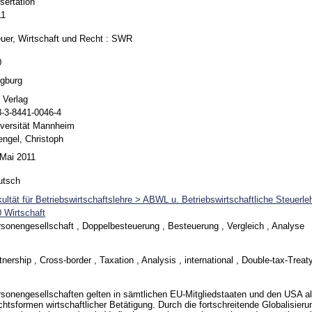
sertation
11
uer, Wirtschaft und Recht : SWR
0
egburg
 Verlag
-3-8441-0046-4
versität Mannheim
ngel, Christoph
 Mai 2011
utsch
ultät für Betriebswirtschaftslehre > ABWL u. Betriebswirtschaftliche Steuerleh
 Wirtschaft
sonengesellschaft , Doppelbesteuerung , Besteuerung , Vergleich , Analyse
tnership , Cross-border , Taxation , Analysis , international , Double-tax-Treat
sonengesellschaften gelten in sämtlichen EU-Mitgliedstaaten und den USA al
htsformen wirtschaftlicher Betätigung. Durch die fortschreitende Globalisieru