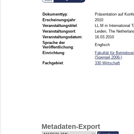
Dokumenttyp
:
Präsentation auf Konf
Erscheinungsjahr
:
2010
Veranstaltungstitel
:
LL.M in International 
Veranstaltungsort
:
Leiden, The Netherlan
Veranstaltungsdatum
:
16.03.2010
Sprache der
Englisch
Veröffentlichung
:
Einrichtung
:
Fakultät für Betriebsw
(Spengel 2006-)
Fachgebiet
:
330 Wirtschaft
Metadaten-Export