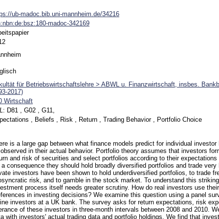
tps://ub-madoc.bib.uni-mannheim.de/34216
n:nbn:de:bsz:180-madoc-342169
beitspapier
12
nnheim
glisch
kultät für Betriebswirtschaftslehre > ABWL u. Finanzwirtschaft, insbes. Bank
93-2017)
0 Wirtschaft
L
:
D81 , G02 , G11,
ectations , Beliefs , Risk , Return , Trading Behavior , Portfolio Choice
ere is a large gap between what finance models predict for individual investo
 observed in their actual behavior. Portfolio theory assumes that investors fo
urn and risk of securities and select portfolios according to their expectations
a consequence they should hold broadly diversified portfolios and trade very li
vate investors have been shown to hold underdiversified portfolios, to trade fr
osyncratic risk, and to gamble in the stock market. To understand this striking
vestment process itself needs greater scrutiny. How do real investors use their
eferences in investing decisions? We examine this question using a panel surv
line investors at a UK bank. The survey asks for return expectations, risk exp
lerance of these investors in three-month intervals between 2008 and 2010. 
a with investors' actual trading data and portfolio holdings. We find that investo