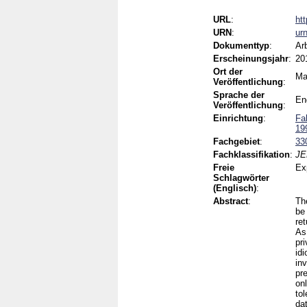
URL
:
ht
URN
:
ur
Dokumenttyp
:
Ar
Erscheinungsjahr
:
20
Ort der
Ma
Veröffentlichung
:
Sprache der
En
Veröffentlichung
:
Einrichtung
:
Fa
19
Fachgebiet
:
33
Fachklassifikation
:
JE
Freie
Exp
Schlagwörter
(Englisch)
:
Abstract
:
Th
be
ret
As 
pri
idi
in
pr
on
to
dat