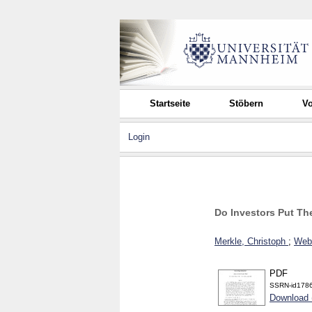
Startseite
Stöbern
Vo
Login
Do Investors Put Th
Merkle, Christoph
;
Webe
PDF
SSRN-id1786
Download 