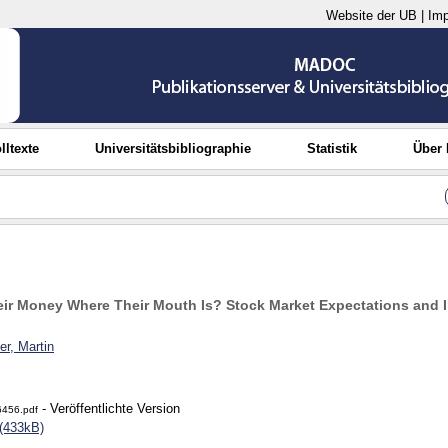
Website der UB
|
Im
lltexte
Universitätsbibliographie
Statistik
Über
eir Money Where Their Mouth Is? Stock Market Expectations and 
r, Martin
- Veröffentlichte Version
456.pdf
(433kB)