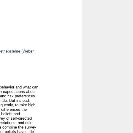
betriebslehre (Weber
r behavior and what can
rm expectations about
 and risk preferences.
ttle. But instead,
equently, to take high
 differences the
 beliefs and
ey of self-directed
ectations, and risk
We combine the survey
r beliefs have little