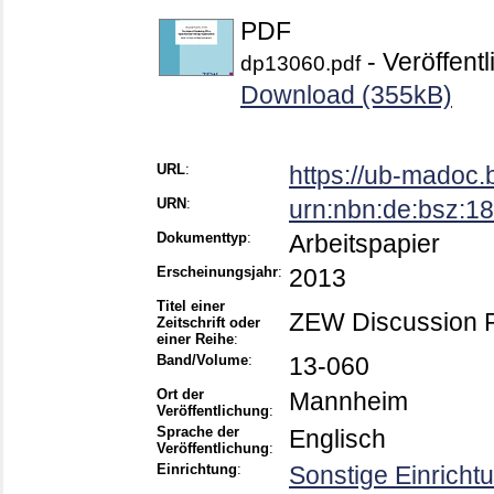
PDF
- Veröffentl
dp13060.pdf
Download (355kB)
URL
:
https://ub-madoc
URN
:
urn:nbn:de:bsz:
Dokumenttyp
:
Arbeitspapier
Erscheinungsjahr
:
2013
Titel einer
ZEW Discussion 
Zeitschrift oder
einer Reihe
:
Band/Volume
:
13-060
Ort der
Mannheim
Veröffentlichung
:
Sprache der
Englisch
Veröffentlichung
:
Einrichtung
:
Sonstige Einricht