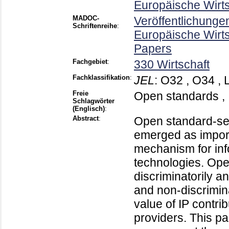
Europäische Wirt
MADOC-
Veröffentlichunge
Schriftenreihe
:
Europäische Wirt
Papers
Fachgebiet
:
330 Wirtschaft
Fachklassifikation
:
JEL
:
O32 , O34 , 
Freie
Open standards , 
Schlagwörter
(Englisch)
:
Abstract
:
Open standard-set
emerged as import
mechanism for in
technologies. Op
discriminatorily a
and non-discrimina
value of IP contri
providers. This pa