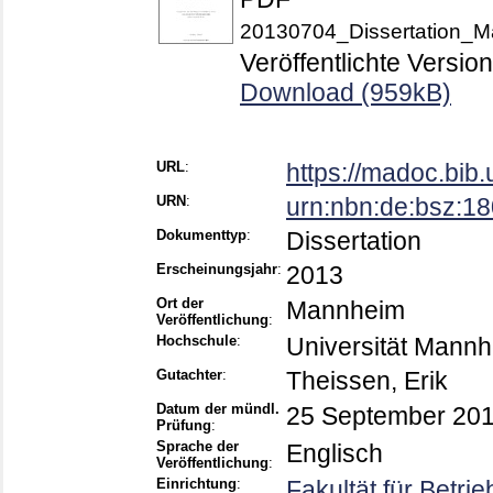
20130704_Dissertation_
Veröffentlichte Version
Download (959kB)
URL
:
https://madoc.bib
URN
:
urn:nbn:de:bsz:1
Dokumenttyp
:
Dissertation
Erscheinungsjahr
:
2013
Ort der
Mannheim
Veröffentlichung
:
Hochschule
:
Universität Mann
Gutachter
:
Theissen, Erik
Datum der mündl.
25 September 20
Prüfung
:
Sprache der
Englisch
Veröffentlichung
:
Einrichtung
:
Fakultät für Betri