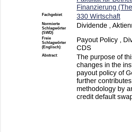
Finanzierung (The
Fachgebiet
:
330 Wirtschaft
Normierte
Dividende , Aktien
Schlagwörter
(SWD)
:
Freie
Payout Policy , Di
Schlagwörter
CDS
(Englisch)
:
Abstract
:
The purpose of thi
changes in the inst
payout policy of G
further contributes
methodology by a
credit default swa