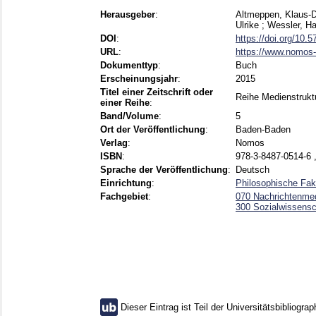
Herausgeber
:
Altmeppen, Klaus-D
Ulrike
;
Wessler, Ha
DOI
:
https://doi.org/10
URL
:
https://www.nomos-
Dokumenttyp
:
Buch
Erscheinungsjahr
:
2015
Titel einer Zeitschrift oder
Reihe Medienstrukt
einer Reihe
:
Band/Volume
:
5
Ort der Veröffentlichung
:
Baden-Baden
Verlag
:
Nomos
ISBN
:
978-3-8487-0514-6 
Sprache der Veröffentlichung
:
Deutsch
Einrichtung
:
Philosophische Fak
Fachgebiet
:
070 Nachrichtenmed
300 Sozialwissensch
Dieser Eintrag ist Teil der Universitätsbibliograp