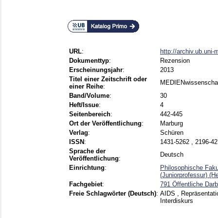
URL
:
http://archiv.ub.uni-
Dokumenttyp
:
Rezension
Erscheinungsjahr
:
2013
Titel einer Zeitschrift oder
MEDIENwissenschaf
einer Reihe
:
Band/Volume
:
30
Heft/Issue
:
4
Seitenbereich
:
442-445
Ort der Veröffentlichung
:
Marburg
Verlag
:
Schüren
ISSN
:
1431-5262 , 2196-4
Sprache der
Deutsch
Veröffentlichung
:
Einrichtung
:
Philosophische Fakult
(Juniorprofessur) (H
Fachgebiet
:
791 Öffentliche Dar
Freie Schlagwörter (Deutsch)
:
AIDS , Repräsentati
Interdiskurs