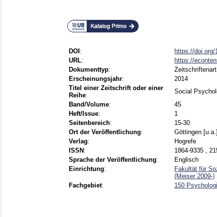
DOI
:
https://doi.or
URL
:
https://econte
Dokumenttyp
:
Zeitschriftenart
Erscheinungsjahr
:
2014
Titel einer Zeitschrift oder einer
Social Psycho
Reihe
:
Band/Volume
:
45
Heft/Issue
:
1
Seitenbereich
:
15-30
Ort der Veröffentlichung
:
Göttingen [u.a.
Verlag
:
Hogrefe
ISSN
:
1864-9335 , 21
Sprache der Veröffentlichung
:
Englisch
Einrichtung
:
Fakultät für S
(Meiser 2009-)
Fachgebiet
:
150 Psycholog