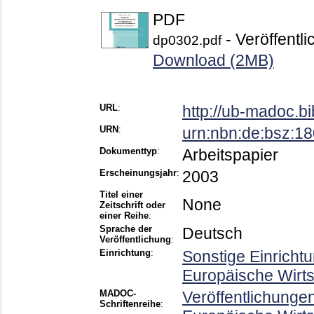
PDF
- Veröffentli
dp0302.pdf
Download (2MB)
URL
:
http://ub-madoc.b
URN
:
urn:nbn:de:bsz:1
Dokumenttyp
:
Arbeitspapier
Erscheinungsjahr
:
2003
Titel einer
None
Zeitschrift oder
einer Reihe
:
Sprache der
Deutsch
Veröffentlichung
:
Einrichtung
:
Sonstige Einricht
Europäische Wirt
MADOC-
Veröffentlichunge
Schriftenreihe
: