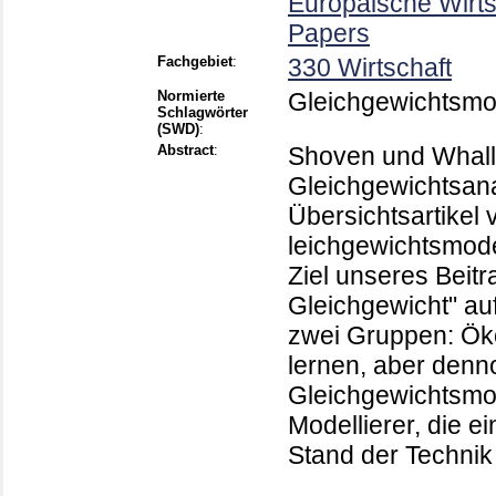
Europäische Wirt
Papers
Fachgebiet
:
330 Wirtschaft
Normierte
Gleichgewichtsmod
Schlagwörter
(SWD)
:
Abstract
:
Shoven und Whall
Gleichgewichtsana
Übersichtsartikel
leichgewichtsmodell
Ziel unseres Beit
Gleichgewicht" auf
zwei Gruppen: Ök
lernen, aber denn
Gleichgewichtsmod
Modellierer, die e
Stand der Technik