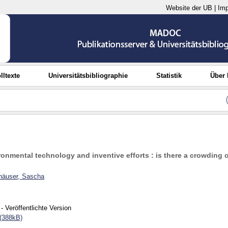
Website der UB
|
Im
lltexte
Universitätsbibliographie
Statistik
Über
onmental technology and inventive efforts : is there a crowding 
häuser, Sascha
- Veröffentlichte Version
(388kB)