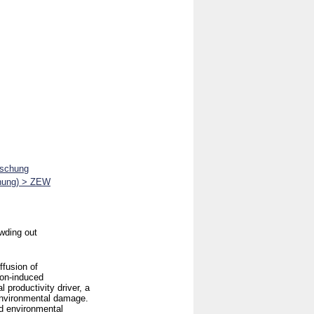
rschung
chung) > ZEW
owding out
ffusion of
ion-induced
 productivity driver, a
 environmental damage.
ed environmental