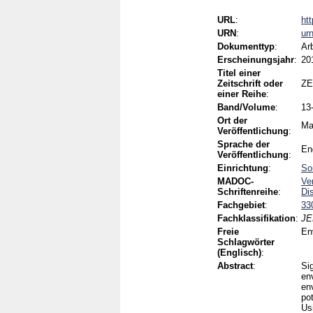
URL
:
ht
URN
:
ur
Dokumenttyp
:
Ar
Erscheinungsjahr
:
20
Titel einer
Zeitschrift oder
ZE
einer Reihe
:
Band/Volume
:
13
Ort der
Ma
Veröffentlichung
:
Sprache der
En
Veröffentlichung
:
Einrichtung
:
So
MADOC-
Ve
Schriftenreihe
:
Di
Fachgebiet
:
33
Fachklassifikation
:
JE
Freie
En
Schlagwörter
(Englisch)
:
Abstract
:
Sig
en
en
po
Us