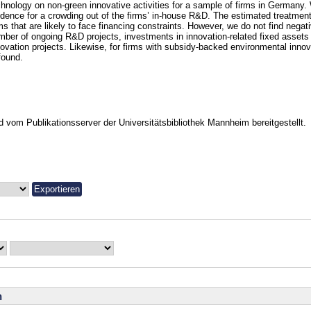
chnology on non-green innovative activities for a sample of firms in Germany
idence for a crowding out of the firms’ in-house R&D. The estimated treatment e
ms that are likely to face financing constraints. However, we do not find negat
mber of ongoing R&D projects, investments in innovation-related fixed assets
novation projects. Likewise, for firms with subsidy-backed environmental inno
found.
vom Publikationsserver der Universitätsbibliothek Mannheim bereitgestellt.
n