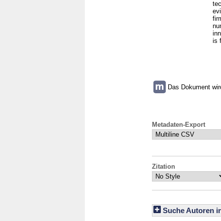
te
ev
fir
nu
in
is 
Das Dokument wird 
Metadaten-Export
Zitation
Suche Autoren i