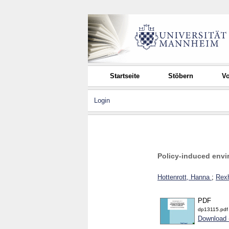
Startseite
Stöbern
Vo
Login
Policy-induced envir
Hottenrott, Hanna
;
Rex
PDF
dp13115.pdf
Download 