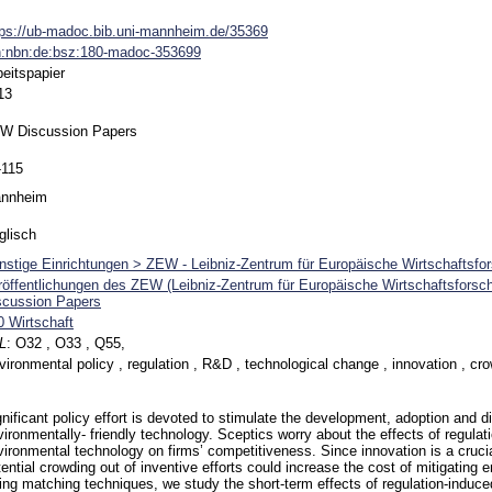
tps://ub-madoc.bib.uni-mannheim.de/35369
n:nbn:de:bsz:180-madoc-353699
beitspapier
13
W Discussion Papers
-115
nnheim
glisch
nstige Einrichtungen > ZEW - Leibniz-Zentrum für Europäische Wirtschaftsfo
röffentlichungen des ZEW (Leibniz-Zentrum für Europäische Wirtschaftsfors
scussion Papers
0 Wirtschaft
L
:
O32 , O33 , Q55,
vironmental policy , regulation , R&D , technological change , innovation , cr
nificant policy effort is devoted to stimulate the development, adoption and di
vironmentally- friendly technology. Sceptics worry about the effects of regulat
vironmental technology on firms’ competitiveness. Since innovation is a crucial
tential crowding out of inventive efforts could increase the cost of mitigating
ing matching techniques, we study the short-term effects of regulation-induc