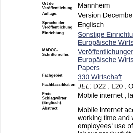
Ort der
Mannheim
Veröffentlichung
:
Auflage
:
Version Decembe
Sprache der
Englisch
Veröffentlichung
:
Einrichtung
:
Sonstige Einricht
Europäische Wirt
MADOC-
Veröffentlichunge
Schriftenreihe
:
Europäische Wirt
Papers
Fachgebiet
:
330 Wirtschaft
Fachklassifikation
:
JEL
:
D22 , L20 , 
Freie
Mobile internet , l
Schlagwörter
(Englisch)
:
Abstract
:
Mobile internet acc
working time and 
employees’ use of