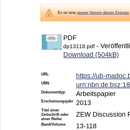
Es ist eine
neuere Version dieses Eintrags
PDF
- Veröffentl
dp13118.pdf
Download (504kB)
URL
:
https://ub-madoc
URN
:
urn:nbn:de:bsz:
Dokumenttyp
:
Arbeitspapier
Erscheinungsjahr
:
2013
Titel einer
ZEW Discussion 
Zeitschrift oder
einer Reihe
:
Band/Volume
:
13-118