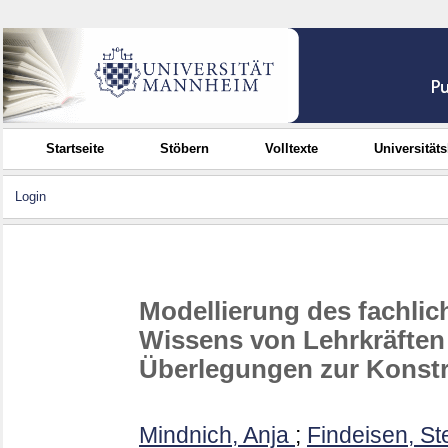
Startseite
Stöbern
Volltexte
Universität
Login
Modellierung des fachlic
Wissens von Lehrkräfte
Überlegungen zur Konstr
Mindnich, Anja
;
Findeisen, St