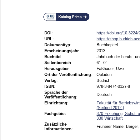
DOI
:
https://doi.org/10.322
URL
:
https://shop.budrich-ac
Dokumenttyp
:
Buchkapitel
Erscheinungsjahr
:
2013
Buchtitel
:
Jahrbuch der berufs- u
Seitenbereich
:
61-72
Herausgeber
:
Faßhauer, Uwe
Ort der Veröffentlichung
:
Opladen
Verlag
:
Budrich
ISBN
:
978-3-8474-0127-8
Sprache der
Deutsch
Veröffentlichung
:
Einrichtung
:
Fakultät für Betriebswi
(Seifried 2012-)
Fachgebiet
:
370 Erziehung, Schul- 
330 Wirtschaft
Zusätzliche
Früherer Name: Berger, 
Informationen
: