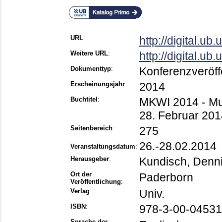
URL
:
http://digital.u
Weitere URL
:
http://digital.ub.
Dokumenttyp
:
Konferenzveröff
Erscheinungsjahr
:
2014
Buchtitel
:
MKWI 2014 - Mult
28. Februar 201
Seitenbereich
:
275
26.-28.02.2014
Veranstaltungsdatum
:
Herausgeber
:
Kundisch, Denn
Ort der
Paderborn
Veröffentlichung
:
Verlag
:
Univ.
ISBN
:
978-3-00-04531
Sprache der