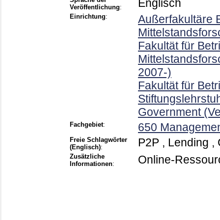
Englisch
Veröffentlichung
:
Einrichtung
:
Außerfakultäre E
Mittelstandsfors
Fakultät für Bet
Mittelstandsfor
2007-)
Fakultät für Bet
Stiftungslehrstu
Government (Ve
Fachgebiet
:
650 Manageme
Freie Schlagwörter
P2P , Lending , 
(Englisch)
:
Zusätzliche
Online-Ressour
Informationen
: