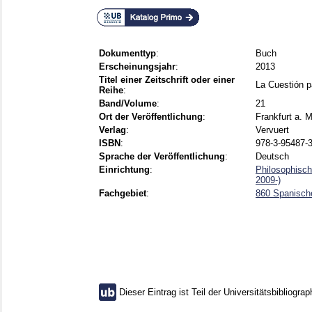
Dokumenttyp
:
Buch
Erscheinungsjahr
:
2013
Titel einer Zeitschrift oder einer
La Cuestión p
Reihe
:
Band/Volume
:
21
Ort der Veröffentlichung
:
Frankfurt a. M
Verlag
:
Vervuert
ISBN
:
978-3-95487-
Sprache der Veröffentlichung
:
Deutsch
Einrichtung
:
Philosophisch
2009-)
Fachgebiet
:
860 Spanische
Dieser Eintrag ist Teil der Universitätsbibliograp