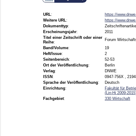
URL
:
https://www.dnwe.
Weitere URL
:
https://www.dnwe.
Dokumenttyp
:
Zeitschriftenartike
Erscheinungsjahr
:
2011
Titel einer Zeitschrift oder einer
Forum Wirtschaft
Reihe
:
Band/Volume
:
19
Heft/Issue
:
2
Seitenbereich
:
52-53
Ort der Veröffentlichung
:
Berlin
Verlag
:
DNWE
ISSN
:
0947-756X , 2194
Sprache der Veröffentlichung
:
Deutsch
Einrichtung
:
Fakultät für Betri
(Lin-Hi 2009-2015
Fachgebiet
:
330 Wirtschaft