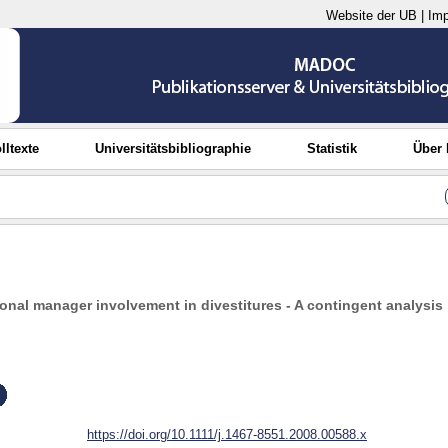
Website der UB
|
Im
lltexte
Universitätsbibliographie
Statistik
Über
onal manager involvement in divestitures - A contingent analysis
https://doi.org/10.1111/j.1467-8551.2008.00588.x