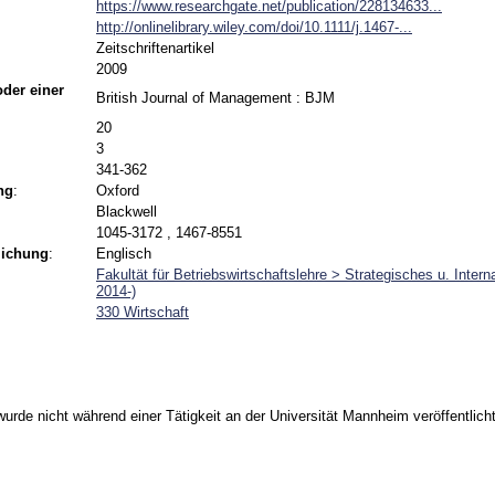
https://www.researchgate.net/publication/228134633...
http://onlinelibrary.wiley.com/doi/10.1111/j.1467-...
Zeitschriftenartikel
2009
 oder einer
British Journal of Management : BJM
20
3
341-362
ng
:
Oxford
Blackwell
1045-3172 , 1467-8551
lichung
:
Englisch
Fakultät für Betriebswirtschaftslehre > Strategisches u. Inte
2014-)
330 Wirtschaft
urde nicht während einer Tätigkeit an der Universität Mannheim veröffentlicht