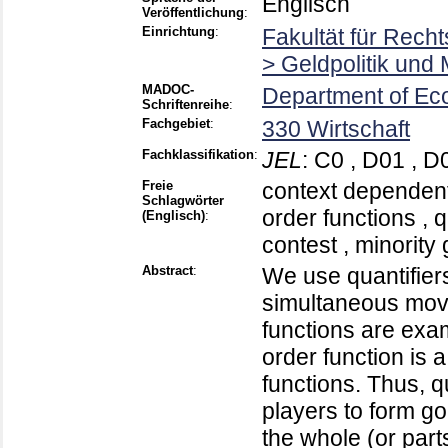
Englisch
Veröffentlichung
:
Einrichtung
:
Fakultät für Rech
> Geldpolitik un
MADOC-
Department of Ec
Schriftenreihe
:
Fachgebiet
:
330 Wirtschaft
Fachklassifikation
:
JEL
:
C0 , D01 , D
Freie
context dependent
Schlagwörter
order functions , q
(Englisch)
:
contest , minorit
Abstract
:
We use quantifiers
simultaneous move
functions are exam
order function is a
functions. Thus, q
players to form g
the whole (or par