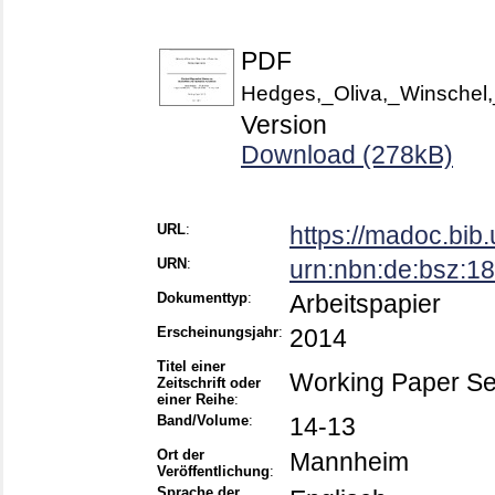
PDF
Hedges,_Oliva,_Winschel
Version
Download (278kB)
URL
:
https://madoc.bi
URN
:
urn:nbn:de:bsz:
Dokumenttyp
:
Arbeitspapier
Erscheinungsjahr
:
2014
Titel einer
Working Paper Se
Zeitschrift oder
einer Reihe
:
Band/Volume
:
14-13
Ort der
Mannheim
Veröffentlichung
:
Sprache der