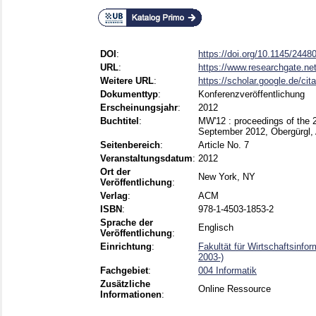
DOI
:
https://doi.org/10.1145/244
URL
:
https://www.researchgate.net
Weitere URL
:
https://scholar.google.de/ci
Dokumenttyp
:
Konferenzveröffentlichung
Erscheinungsjahr
:
2012
Buchtitel
:
MW'12 : proceedings of the 2
September 2012, Obergürgl,
Seitenbereich
:
Article No. 7
Veranstaltungsdatum
:
2012
Ort der
New York, NY
Veröffentlichung
:
Verlag
:
ACM
ISBN
:
978-1-4503-1853-2
Sprache der
Englisch
Veröffentlichung
:
Einrichtung
:
Fakultät für Wirtschaftsinfo
2003-)
Fachgebiet
:
004 Informatik
Zusätzliche
Online Ressource
Informationen
: