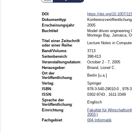
DOI
:
https://doi.org/10.1007/1
Dokumenttyp
:
Konferenzveröffentlichung
Erscheinungsjahr
:
2005
Buchtitel
:
Model driven engineering
Montego Bay, Jamaica, Oc
Titel einer Zeitschrift
Lecture Notes in Compute
oder einer Reihe
:
Band/Volume
:
3713
Seitenbereich
:
398-413
Veranstaltungsdatum
:
October 2 - 7, 2005
Herausgeber
:
Briand, Lionel C.
Ort der
Berlin [u.a.]
Veröffentlichung
:
Verlag
:
Springer
ISBN
:
978-3-540-29010-0 , 978-
ISSN
:
0302-9743 , 1611-3349
Sprache der
Englisch
Veröffentlichung
:
Einrichtung
:
Fakultät für Wirtschaftsi
2003-)
Fachgebiet
:
004 Informatik