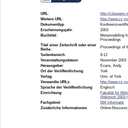
URL
:
http://citeseerx
Weitere URL
:
http://www.cs.y
Dokumenttyp
:
Konferenzveröffe
Erscheinungsjahr
:
2003
Buchtitel
:
Metamodelling f
Proceedings
Titel einer Zeitschrift oder einer
Proceedings of t
Reihe
:
Seitenbereich
:
9-12
Veranstaltungsdatum
:
November 2003
Herausgeber
:
Evans, Andy
Ort der Veröffentlichung
:
York
Verlag
:
Univ. of York
Verwandte URLs
:
http://www.cs.y
Sprache der Veröffentlichung
:
Englisch
Einrichtung
:
Fakultät für Wir
(Atkinson 2003-)
Fachgebiet
:
004 Informatik
Zusätzliche Informationen
:
Online-Ressourc