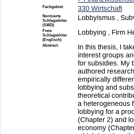
Fachgebiet
:
330 Wirtschaft
Normierte
Lobbyismus , Subv
Schlagwörter
(SWD)
:
Freie
Lobbying , Firm H
Schlagwörter
(Englisch)
:
Abstract
:
In this thesis, I t
interest groups an
for subsidies. My t
authored research 
empirically differe
lobbying and subs
theoretical contri
a heterogeneous fi
lobbying for a pr
(Chapter 2) and lo
economy (Chapter 4