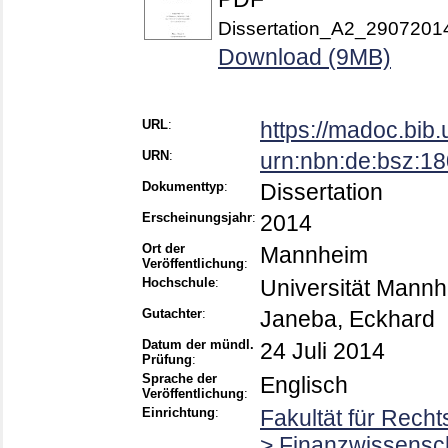
Dissertation_A2_29072014
Download (9MB)
URL
:
https://madoc.bib
URN
:
urn:nbn:de:bsz:1
Dokumenttyp
:
Dissertation
Erscheinungsjahr
:
2014
Ort der
Mannheim
Veröffentlichung
:
Hochschule
:
Universität Mann
Gutachter
:
Janeba, Eckhard
Datum der mündl.
24 Juli 2014
Prüfung
:
Sprache der
Englisch
Veröffentlichung
:
Einrichtung
:
Fakultät für Rech
> Finanzwissenscha