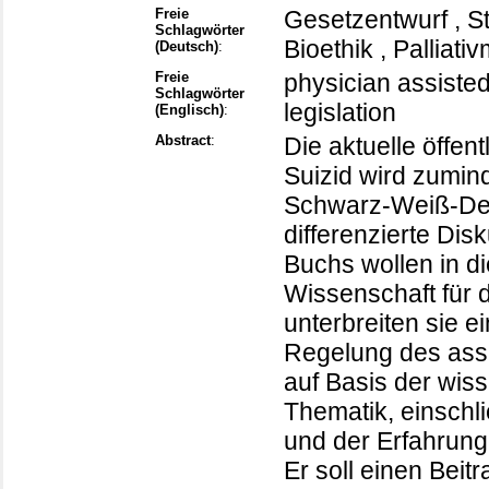
Freie
Gesetzentwurf , Ste
Schlagwörter
Bioethik , Palliati
(Deutsch)
:
Freie
physician assisted 
Schlagwörter
legislation
(Englisch)
:
Abstract
:
Die aktuelle öffen
Suizid wird zumin
Schwarz-Weiß-Den
differenzierte Dis
Buchs wollen in di
Wissenschaft für d
unterbreiten sie 
Regelung des assis
auf Basis der wis
Thematik, einschl
und der Erfahrung
Er soll einen Beit