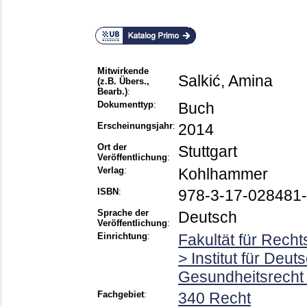
Mitwirkende
Salkić, Amina
(z.B. Übers.,
Bearb.)
:
Dokumenttyp
:
Buch
Erscheinungsjahr
:
2014
Ort der
Stuttgart
Veröffentlichung
:
Verlag
:
Kohlhammer
ISBN
:
978-3-17-028481-
Sprache der
Deutsch
Veröffentlichung
:
Einrichtung
:
Fakultät für Rech
> Institut für Deut
Gesundheitsrecht 
Fachgebiet
:
340 Recht