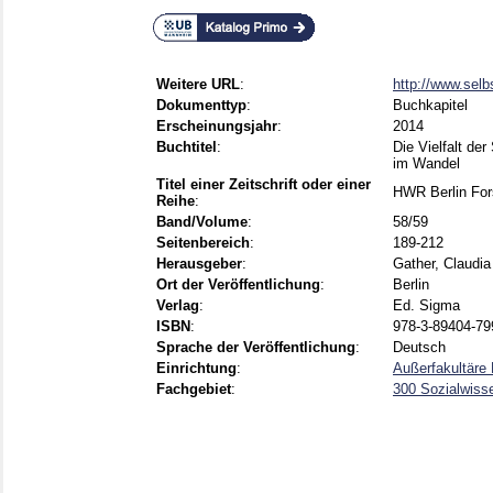
Weitere URL
:
http://www.selb
Dokumenttyp
:
Buchkapitel
Erscheinungsjahr
:
2014
Buchtitel
:
Die Vielfalt de
im Wandel
Titel einer Zeitschrift oder einer
HWR Berlin Fo
Reihe
:
Band/Volume
:
58/59
Seitenbereich
:
189-212
Herausgeber
:
Gather, Claudia
Ort der Veröffentlichung
:
Berlin
Verlag
:
Ed. Sigma
ISBN
:
978-3-89404-79
Sprache der Veröffentlichung
:
Deutsch
Einrichtung
:
Außerfakultäre 
Fachgebiet
:
300 Sozialwisse