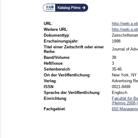
URL
:
http://web.a.e
Weitere URL
:
http://web.a.e
Dokumenttyp
:
Zeitschriftenar
Erscheinungsjahr
:
1998
Titel einer Zeitschrift oder einer
Journal of Adv
Reihe
:
Band/Volume
:
38
Heft/Issue
:
3
Seitenbereich
:
35-46
Ort der Veröffentlichung
:
New York, NY
Verlag
:
Advertising R
ISSN
:
0021-8499
Sprache der Veröffentlichung
:
Englisch
Einrichtung
:
Fakultät für B
(Helmig 2008-)
Fachgebiet
:
650 Managem