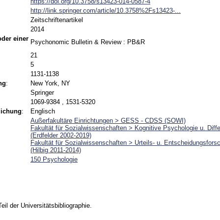
https://doi.org/10.3758/s13423-014-0587-4
http://link.springer.com/article/10.3758%2Fs13423-...
Zeitschriftenartikel
2014
 oder einer
Psychonomic Bulletin & Review : PB&R
21
5
1131-1138
ng
:
New York, NY
Springer
1069-9384 , 1531-5320
lichung
:
Englisch
Außerfakultäre Einrichtungen > GESS - CDSS (SOWI)
Fakultät für Sozialwissenschaften > Kognitive Psychologie u. Diffe
(Erdfelder 2002-2019)
Fakultät für Sozialwissenschaften > Urteils- u. Entscheidungsfors
(Hilbig 2011-2014)
150 Psychologie
Teil der Universitätsbibliographie.