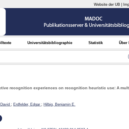
Website der UB
|
Im
lltexte
Universitätsbibliographie
Statistik
Über
tive recognition experiences on recognition heuristic use: A mul
 David
;
Erdfelder, Edgar
;
Hilbig, Benjamin E.