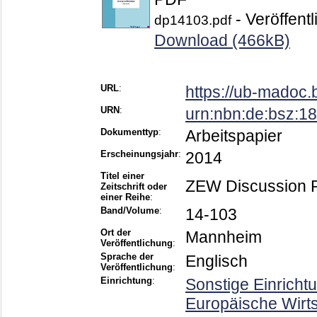
- Veröffentl
dp14103.pdf
Download (466kB)
URL
:
https://ub-madoc
URN
:
urn:nbn:de:bsz:
Dokumenttyp
:
Arbeitspapier
Erscheinungsjahr
:
2014
Titel einer
ZEW Discussion 
Zeitschrift oder
einer Reihe
:
Band/Volume
:
14-103
Ort der
Mannheim
Veröffentlichung
:
Sprache der
Englisch
Veröffentlichung
:
Einrichtung
:
Sonstige Einricht
Europäische Wirt