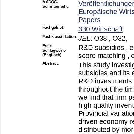
MADOC-
Veröffentlichunge
Schriftenreihe
:
Europäische Wirt
Papers
Fachgebiet
:
330 Wirtschaft
Fachklassifikation
:
JEL
:
O38 , O32,
Freie
R&D subsidies , ec
Schlagwörter
score matching , d
(Englisch)
:
Abstract
:
This study investi
subsidies and its 
R&D investments fo
throughout the tim
we find that firm p
high quality inven
Provincial variati
driven economy re
distributed by mor