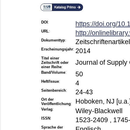
DOI
:
https://doi.org/10
URL
:
http://onlinelibrar
Dokumenttyp
:
Zeitschriftenartikel
Erscheinungsjahr
:
2014
Titel einer
Journal of Suppl
Zeitschrift oder
einer Reihe
:
Band/Volume
:
50
Heft/Issue
:
4
Seitenbereich
:
24-43
Ort der
Hoboken, NJ [u.a.
Veröffentlichung
:
Verlag
:
Wiley-Blackwell
ISSN
:
1523-2409 , 1745
Sprache der
Englisch