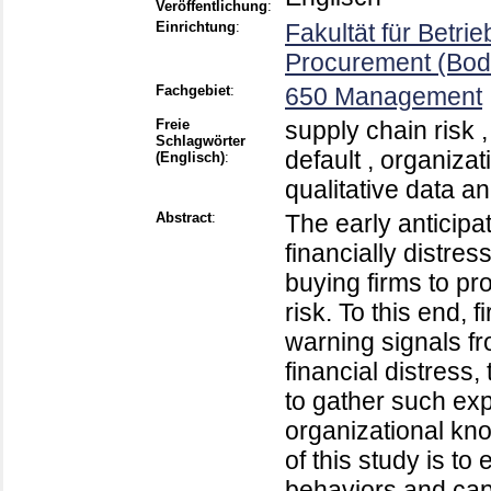
Veröffentlichung
:
Einrichtung
:
Fakultät für Betrie
Procurement (Bod
Fachgebiet
:
650 Management
Freie
supply chain risk ,
Schlagwörter
default , organiza
(Englisch)
:
qualitative data an
Abstract
:
The early anticip
financially distre
buying firms to pr
risk. To this end, 
warning signals fr
financial distress,
to gather such exp
organizational kno
of this study is to
behaviors and capa