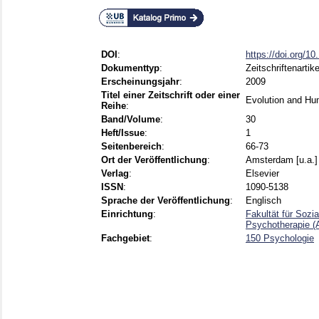
DOI
:
https://doi.org/1
Dokumenttyp
:
Zeitschriftenartike
Erscheinungsjahr
:
2009
Titel einer Zeitschrift oder einer
Evolution and Hu
Reihe
:
Band/Volume
:
30
Heft/Issue
:
1
Seitenbereich
:
66-73
Ort der Veröffentlichung
:
Amsterdam [u.a.]
Verlag
:
Elsevier
ISSN
:
1090-5138
Sprache der Veröffentlichung
:
Englisch
Einrichtung
:
Fakultät für Sozi
Psychotherapie (A
Fachgebiet
:
150 Psychologie