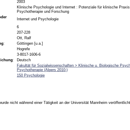
2003
Klinische Psychologie und Internet : Potenziale für klinische Praxis,
Psychotherapie und Forschung
 oder
Internet und Psychologie
6
207-228
Ott, Ralf
ng
:
Göttingen [u.a.]
Hogrefe
3-8017-1606-6
lichung
:
Deutsch
Fakultät für Sozialwissenschaften > Klinische u. Biologische Psych
Psychotherapie (Alpers 2010-)
150 Psychologie
urde nicht während einer Tätigkeit an der Universität Mannheim veröffentlicht