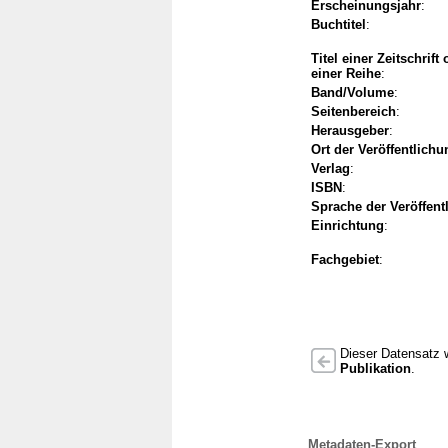
Erscheinungsjahr
:
Buchtitel
:
Titel einer Zeitschrift
einer Reihe
:
Band/Volume
:
Seitenbereich
:
Herausgeber
:
Ort der Veröffentlichu
Verlag
:
ISBN
:
Sprache der Veröffent
Einrichtung
:
Fachgebiet
:
Dieser Datensatz w
Publikation
.
Metadaten-Export