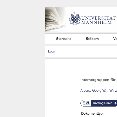
Startseite
Stöbern
Vo
Login
Internetgruppen für
Alpers, Georg W.
;
Winz
Dokumenttyp
: