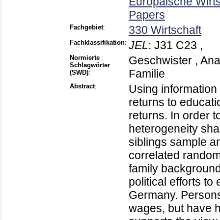
Europäische Wirt
Papers
Fachgebiet
:
330 Wirtschaft
Fachklassifikation
:
JEL
:
J31 C23 ,
Normierte
Geschwister , Anal
Schlagwörter
Familie
(SWD)
:
Abstract
:
Using information
returns to educati
returns. In order 
heterogeneity sha
siblings sample an
correlated random-
family background 
political efforts t
Germany. Persons 
wages, but have h