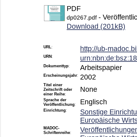
PDF
- Veröffentli
dp0267.pdf
Download (201kB)
URL
:
http://ub-madoc.
URN
:
urn:nbn:de:bsz:1
Dokumenttyp
:
Arbeitspapier
Erscheinungsjahr
:
2002
Titel einer
None
Zeitschrift oder
einer Reihe
:
Sprache der
Englisch
Veröffentlichung
:
Einrichtung
:
Sonstige Einricht
Europäische Wirt
MADOC-
Veröffentlichunge
Schriftenreihe
: