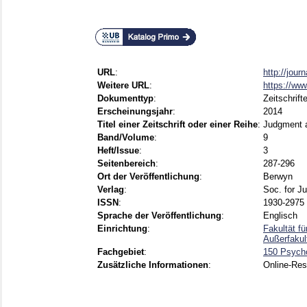
URL
:
http://jou
Weitere URL
:
https://ww
Dokumenttyp
:
Zeitschrift
Erscheinungsjahr
:
2014
Titel einer Zeitschrift oder einer Reihe
:
Judgment 
Band/Volume
:
9
Heft/Issue
:
3
Seitenbereich
:
287-296
Ort der Veröffentlichung
:
Berwyn
Verlag
:
Soc. for J
ISSN
:
1930-2975
Sprache der Veröffentlichung
:
Englisch
Einrichtung
:
Fakultät f
Außerfaku
Fachgebiet
:
150 Psycho
Zusätzliche Informationen
:
Online-Re