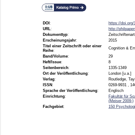
DOI
:
https://doi.or
URL
:
http://philpap
Dokumenttyp
:
Zeitschriftenart
Erscheinungsjahr
:
2015
Titel einer Zeitschrift oder einer
Cognition & Em
Reihe
:
Band/Volume
:
29
Heft/Issue
:
8
Seitenbereich
:
1335-1349
Ort der Veröffentlichung
:
London [u.a.]
Verlag
:
Routledge, Tayl
ISSN
:
0269-9931 , 14
Sprache der Veröffentlichung
:
Englisch
Einrichtung
:
Fakultät für S
(Meiser 2009-)
Fachgebiet
:
150 Psycholog