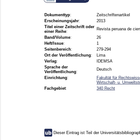
Dokumenttyp
:
Zeitschriftenartikel
Erscheinungsjahr
:
2013
Titel einer Zeitschrift oder
Revista peruana de cie
einer Reihe
:
Band/Volume
:
26
Heft/Issue
:
1
Seitenbereich
:
279-294
Ort der Veröffentlichung
:
Lima
Verlag
:
IDEMSA
Sprache der
Deutsch
Veröffentlichung
:
Einrichtung
:
Fakultät für Rechtswiss
Wirtschaft- u. Umweltst
Fachgebiet
:
340 Recht
Dieser Eintrag ist Teil der Universitätsbibliograp