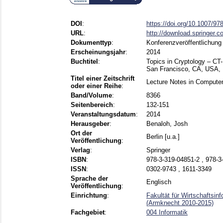
DOI
:
https://doi.org/10.1007/9
URL
:
http://download.springer.c
Dokumenttyp
:
Konferenzveröffentlichung
Erscheinungsjahr
:
2014
Buchtitel
:
Topics in Cryptology – CT
San Francisco, CA, USA, 
Titel einer Zeitschrift
Lecture Notes in Compute
oder einer Reihe
:
Band/Volume
:
8366
Seitenbereich
:
132-151
Veranstaltungsdatum
:
2014
Herausgeber
:
Benaloh, Josh
Ort der
Berlin [u.a.]
Veröffentlichung
:
Verlag
:
Springer
ISBN
:
978-3-319-04851-2 , 978-3
ISSN
:
0302-9743 , 1611-3349
Sprache der
Englisch
Veröffentlichung
:
Einrichtung
:
Fakultät für Wirtschaftsin
(Armknecht 2010-2015)
Fachgebiet
:
004 Informatik