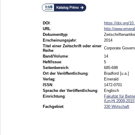
DOI
:
https://doi.org/1
URL
:
http://www.emeral
Dokumenttyp
:
Zeitschriftenartike
Erscheinungsjahr
:
2014
Titel einer Zeitschrift oder einer
Corporate Gover
Reihe
:
Band/Volume
:
14
Heft/Issue
:
5
Seitenbereich
:
685-698
Ort der Veröffentlichung
:
Bradford [u.a.]
Verlag
:
Emerald
ISSN
:
1472-0701
Sprache der Veröffentlichung
:
Englisch
Einrichtung
:
Fakultät für Betri
(Lin-Hi 2009-2015
Fachgebiet
:
330 Wirtschaft