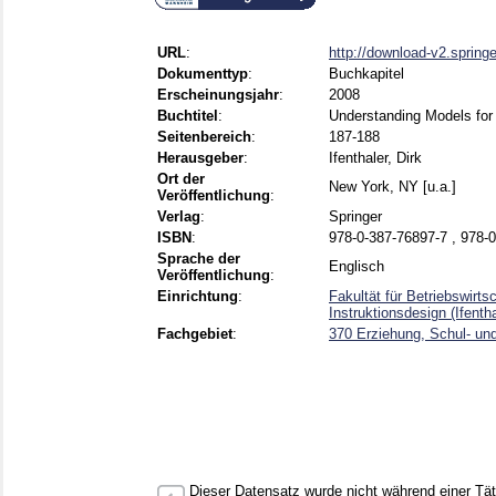
URL
:
http://download-v2.springe
Dokumenttyp
:
Buchkapitel
Erscheinungsjahr
:
2008
Buchtitel
:
Understanding Models for 
Seitenbereich
:
187-188
Herausgeber
:
Ifenthaler, Dirk
Ort der
New York, NY [u.a.]
Veröffentlichung
:
Verlag
:
Springer
ISBN
:
978-0-387-76897-7 , 978-
Sprache der
Englisch
Veröffentlichung
:
Einrichtung
:
Fakultät für Betriebswirt
Instruktionsdesign (Ifenth
Fachgebiet
:
370 Erziehung, Schul- un
Dieser Datensatz wurde nicht während einer Täti