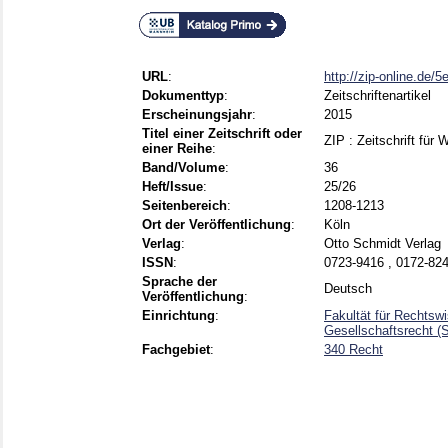
URL
:
http://zip-online.de/
Dokumenttyp
:
Zeitschriftenartikel
Erscheinungsjahr
:
2015
Titel einer Zeitschrift oder
ZIP : Zeitschrift für 
einer Reihe
:
Band/Volume
:
36
Heft/Issue
:
25/26
Seitenbereich
:
1208-1213
Ort der Veröffentlichung
:
Köln
Verlag
:
Otto Schmidt Verlag
ISSN
:
0723-9416 , 0172-824
Sprache der
Deutsch
Veröffentlichung
:
Einrichtung
:
Fakultät für Rechtswi
Gesellschaftsrecht (
Fachgebiet
:
340 Recht