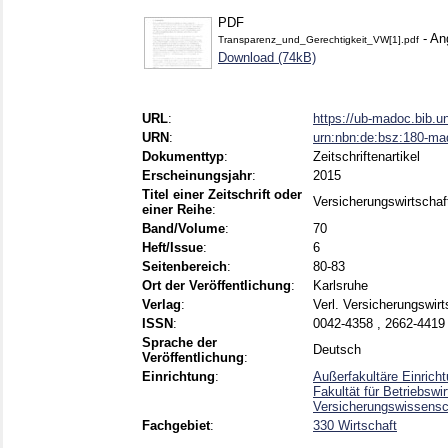
PDF
- An
Transparenz_und_Gerechtigkeit_VW[1].pdf
Download (74kB)
URL
:
https://ub-madoc.bib.
URN
:
urn:nbn:de:bsz:180-m
Dokumenttyp
:
Zeitschriftenartikel
Erscheinungsjahr
:
2015
Titel einer Zeitschrift oder
Versicherungswirtschaf
einer Reihe
:
Band/Volume
:
70
Heft/Issue
:
6
Seitenbereich
:
80-83
Ort der Veröffentlichung
:
Karlsruhe
Verlag
:
Verl. Versicherungswirt
ISSN
:
0042-4358 , 2662-4419
Sprache der
Deutsch
Veröffentlichung
:
Einrichtung
:
Außerfakultäre Einricht
Fakultät für Betriebsw
Versicherungswissensch
Fachgebiet
:
330 Wirtschaft