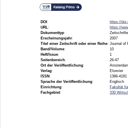
DOI
:
https://doi
URL
:
https://www
Dokumenttyp
:
Zeitschrift
Erscheinungsjahr
:
2007
Titel einer Zeitschrift oder einer Reihe
:
Journal of
Band/Volume
:
10
Heft/Issue
:
1
Seitenbereich
:
26-47
Ort der Veröffentlichung
:
Amsterdam 
Verlag
:
Elsevier
ISSN
:
1386-4181
Sprache der Veröffentlichung
:
Englisch
Einrichtung
:
Fakultät f
Fachgebiet
:
330 Wirtsc