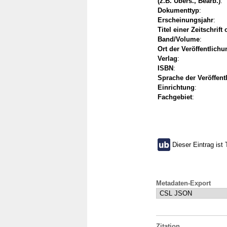
(z.B. Übers., Bearb.)
:
Dokumenttyp
:
Erscheinungsjahr
:
Titel einer Zeitschrift
Band/Volume
:
Ort der Veröffentlichu
Verlag
:
ISBN
:
Sprache der Veröffent
Einrichtung
:
Fachgebiet
:
Dieser Eintrag ist 
Metadaten-Export
Zitation