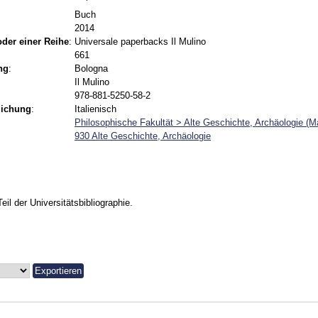
Buch
2014
 oder einer Reihe
:
Universale paperbacks Il Mulino
661
ng
:
Bologna
Il Mulino
978-881-5250-58-2
lichung
:
Italienisch
Philosophische Fakultät > Alte Geschichte, Archäologie (M
930 Alte Geschichte, Archäologie
Teil der Universitätsbibliographie.